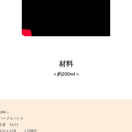
材料
＜約200ml＞
材料＞
ハーブスパイス
生姜 1かけ
みかんの皮 １/2個分