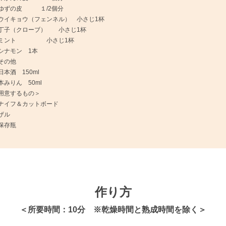
ゆずの皮 １/2個分
ウイキョウ（フェンネル） 小さじ1杯
丁子（クローブ） 小さじ1杯
〇ミント 小さじ1杯
シナモン 1本
その他
日本酒 150ml
本みりん 50ml
用意するもの＞
ナイフ＆カットボード
ザル
保存瓶
作り方
＜所要時間：10分 ※乾燥時間と熟成時間を除く＞