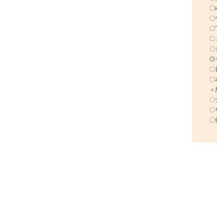
〇
〇
〇
〇
◎
〇
〇
＜
〇
〇
〇