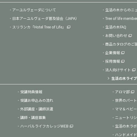
アーユルヴェーダについて
生活の木からのニ
日本アーユルヴェーダ普及協会（JAPA）
Tree of life membe
スリランカ「Hotel Tree of Life」
生活の木FAQ
お問い合わせ
商品カタログのご
企業情報
採用情報
法人向けサイト
生活の木ライブ
受講特典情報
アロマ部
受講お申込みの流れ
世界のパート
外部講座・講師派遣
ママ＆ベビー
講師・講座募集
ニュートリシ
ハーバルライフカレッジWEB
生活の木ラボ
ハンドメイド