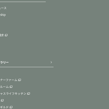
ュース
rship
請求
ラリー
ナーファーム
ルーム
ャスライフキッチン
ギルド