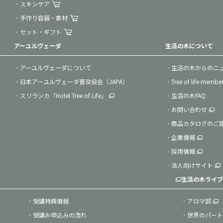
スキンケア
手作り容器・素材
セット・ギフト
アーユルヴェーダ
生活の木について
アーユルヴェーダについて
生活の木からのニ
日本アーユルヴェーダ普及協会（JAPA）
Tree of life membe
スリランカ「Hotel Tree of Life」
生活の木FAQ
お問い合わせ
商品カタログのご
企業情報
採用情報
法人向けサイト
生活の木ライブ
受講特典情報
アロマ部
受講お申込みの流れ
世界のパート