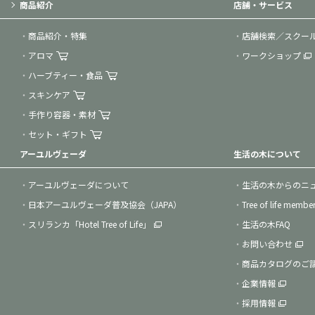
商品紹介
店舗・サービス
商品紹介・特集
店舗検索／スクー
アロマ
ワークショップ
ハーブティー・食品
スキンケア
手作り容器・素材
セット・ギフト
アーユルヴェーダ
生活の木について
アーユルヴェーダについて
生活の木からのニ
日本アーユルヴェーダ普及協会（JAPA）
Tree of life membe
スリランカ「Hotel Tree of Life」
生活の木FAQ
お問い合わせ
商品カタログのご
企業情報
採用情報