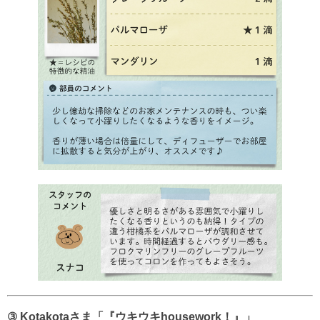
③ Kotakotaさま「『ウキウキhousework！』」