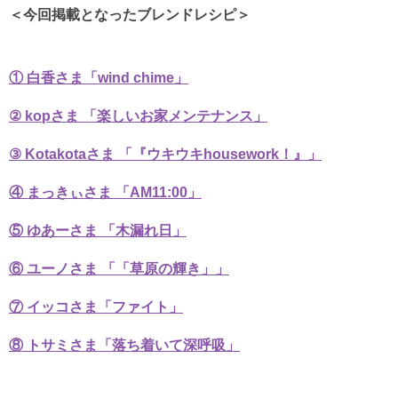
＜今回掲載となったブレンドレシピ＞
① 白香さま「wind chime」
② kopさま 「楽しいお家メンテナンス」
③ Kotakotaさま 「『ウキウキhousework！』」
④ まっきぃさま 「AM11:00」
⑤ ゆあーさま 「木漏れ日」
⑥ ユーノさま 「「草原の輝き」」
⑦ イッコさま「ファイト」
⑧ トサミさま「落ち着いて深呼吸」