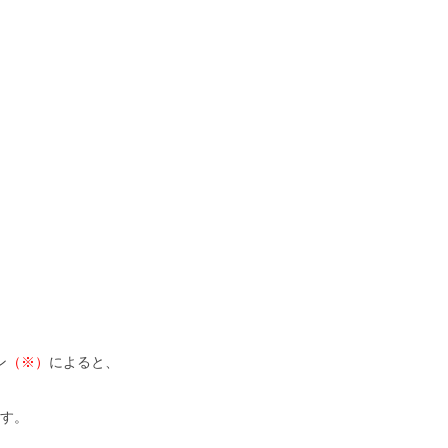
ン
（※）
によると、
す。