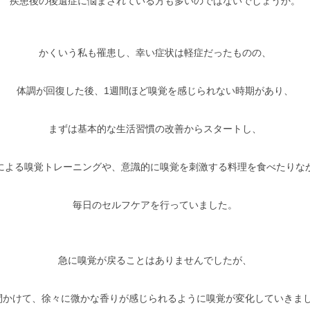
疾患後の後遺症に悩まされている方も多いのではないでしょうか。
かくいう私も罹患し、幸い症状は軽症だったものの、
体調が回復した後、1週間ほど嗅覚を感じられない時期があり、
まずは基本的な生活習慣の改善からスタートし、
による嗅覚トレーニングや、意識的に嗅覚を刺激する料理を食べたりな
毎日のセルフケアを行っていました。
急に嗅覚が戻ることはありませんでしたが、
間かけて、徐々に微かな香りが感じられるように嗅覚が変化していきま