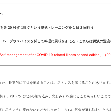
保つ
各 20 秒ずつ嗅ぐという嗅覚トレーニングを 1 日 2 回行う
、ハーブやスパイスを試して料理に風味を加える（これらは胃液の逆流
 Self-management after COVID-19-related Illness second editio
また、長期的に症状を抱えることは、ストレスを感じることがあります
怖）、抑うつ（気分の落ち込み、悲しみ）を感じることも珍しいことで
事に思うように戻れないもどかしさから、さらに気分が落ち込むことも