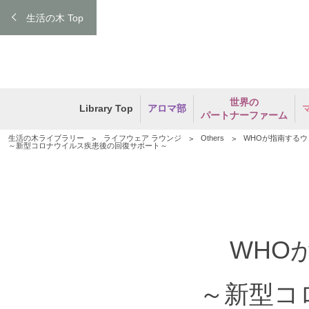
生活の木 Top
世界の
Library Top
アロマ部
パートナーファーム
生活の木ライブラリー
ライフウェア ラウンジ
Others
WHOが指南する
～新型コロナウイルス疾患後の回復サポート～
WHO
～新型コ