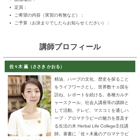
定員：
ご希望の内容（実習の有無など）：
ご予算（お決まりでしたらお知らせください）：
講師プロフィール
佐々木 薫（ささき かおる）
精油、ハーブの文化、歴史を探ること
をライフワークとし、世界数十ヵ国を
訪ね、レポートを続ける。各種カルチ
ャースクール、社会人講座等の講師と
して活動。テレビ、マスコミを通しハ
ーブ・アロマテラピーの魅力を普及す
る生活の木 Herbal Life College主任講
師。著書に「佐々木薫のアロマテラピ