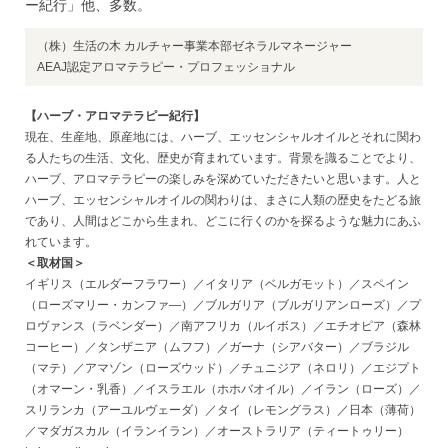
ー紀行」他、多数。
（株）生活の木 カルチャー事業本部ゼネラルマネージャー
AEAJ認定アロマテラピー・プロフェッショナル
【ハーブ・アロマテラピー紀行】
現在、生産地、原産地には、ハーブ、エッセンシャルオイルとそれに関わ
る人たちの生活、文化、歴史が育まれています。背景を識ることでより、
ハーブ、アロマテラピーの楽しみを深めていただきたいと思います。人と
ハーブ、エッセンシャルオイルの関わりは、まさに人類の歴史をたどる旅
であり、人間はどこから生まれ、どこに行くのかを探るような魅力にあふ
れています。
＜取材国＞
イギリス（エルダーフラワー）／イタリア（ベルガモット）／スペイン
（ローズマリー・カンファ―）／ブルガリア（ブルガリアンローズ）／プ
ロヴァンス（ラベンダー）／南アフリカ（ルイボス）／エチオピア（森林
コーヒー）／タンザニア（ムフフ）／ガーナ（シアバター）／ブラジル
（マテ）／アマゾン（ローズウッド）／チュニジア（ネロリ）／エジプト
（オマーン・乳香）／イスラエル（ホホバオイル）／イラン（ローズ）／
スリランカ（アーユルヴェーダ）／タイ（レモングラス）／日本（薄荷）
／マダガスカル（イランイラン）／オーストラリア（ティートゥリー）