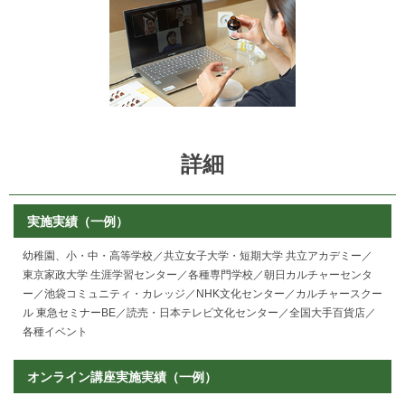
詳細
実施実績（一例）
幼稚園、小・中・高等学校／共立女子大学・短期大学 共立アカデミー／
東京家政大学 生涯学習センター／各種専門学校／朝日カルチャーセンタ
ー／池袋コミュニティ・カレッジ／NHK文化センター／カルチャースクー
ル 東急セミナーBE／読売・日本テレビ文化センター／全国大手百貨店／
各種イベント
オンライン講座実施実績（一例）