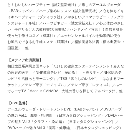
と！おいしいハーブティー（誠文堂新光社）／癒しのアーユルヴェーダ
（BABジャパン）／ハーブ染めレッスン（誠文堂新光社）／心も体もイキ
イキハーブティー（ブティック社）／やさしいアロマテラピー（フレグラ
ンスジャーナル社）／ハーブビネガー（誠文堂新光社）／心と体にやさし
い 手作り石けんの教科書(大泉書店)／ハンドメイド宣言！！自然素材を
使った手作りコスメ（双葉社）／エッセンシャルオイルを効果的に使う
お風呂でできるお手軽エステ（双葉社）／精油美膚沐浴書（積木出版※中
国語版） 他
【メディア出演実績】
朝日放送系列局全国ネット「たけしの健康エンターテインメント！みんな
の家庭の医学」／NHK教育テレビ「極める！」～香り学～／NHK総合テ
レビ「生活ほっとモーニング」／TBS「暮らしのレシピ」「はなまるマー
ケット」／テレビ東京「モノイズム」／テレビ東京「レディス4」／ふー
でぃーずTV「Made In CANADA 大地の香りを探して アルバータ州」他
【DVD監修】
アーユルヴェーダ・トリートメントDVD（BABジャパン）／DVDハーブ
の魅力 Vol.1「栽培・料理編」（日本カタログショッピング）／DVDハー
ブの魅力 Vol.2「クラフト・染め編」（日本カタログショッピング）／
DVDハーブの魅力 Vol.3「美容・健康編」（日本カタログショッピング）