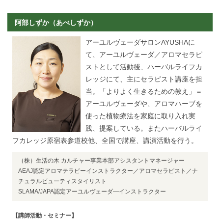
阿部しずか（あべしずか）
アーユルヴェーダサロンAYUSHAに
て、アーユルヴェーダ／アロマセラピ
ストとして活動後、ハーバルライフカ
レッジにて、主にセラピスト講座を担
当。「よりよく生きるための教え」＝
アーユルヴェーダや、アロマハーブを
使った植物療法を家庭に取り入れ実
践、提案している。またハーバルライ
フカレッジ原宿表参道校他、全国で講座、講演活動を行う。
（株）生活の木 カルチャー事業本部アシスタントマネージャー
AEAJ認定アロマテラピーインストラクター／アロマセラピスト／ナ
チュラルビューティスタイリスト
SLAMA/JAPA認定アーユルヴェーダ―インストラクター
【講師活動・セミナー】