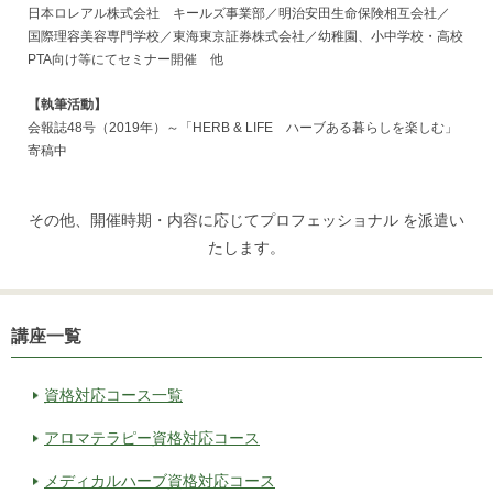
日本ロレアル株式会社 キールズ事業部／明治安田生命保険相互会社／
国際理容美容専門学校／東海東京証券株式会社／幼稚園、小中学校・高校
PTA向け等にてセミナー開催 他
【執筆活動】
会報誌48号（2019年）～「HERB & LIFE ハーブある暮らしを楽しむ」
寄稿中
その他、開催時期・内容に応じてプロフェッショナル を派遣い
たします。
講座一覧
資格対応コース一覧
アロマテラピー資格対応コース
メディカルハーブ資格対応コース