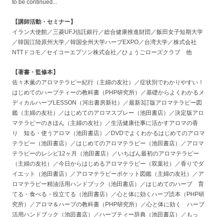
to be continued...
【講師活動・セミナー】
イラン大使館／三菱UFJ信託銀行／総合健康推進財団／飯田女子短期大学
／韓国江陸原州大学／韓国全州大学ハーブEXPO／台湾大学／株式会社
NTTドコモ／セイコーエプソン株式会社／ひょうごローズクラブ 他
【著書・監修本】
佐々木薫のアロマテラピー紀行（主婦の友社）／症状別でわかりやすい！
はじめてのハーブティーの教科書（PHP研究所）／基礎からよくわかるメ
ディカルハーブLESSON（河出書房新社）／最新3訂版アロマテラピー図
鑑（主婦の友社）／はじめてのアロマスプレー（池田書店）／決定版アロ
マテラピーのきほん（主婦の友社）／生活健康仕事に活かすアロマの香
り 知る・使うアロマ（池田書店）／DVDでよくわかるはじめてのアロマ
テラピー（池田書店）／はじめてのアロマテラピー（池田書店）／アロマ
テラピーのレシピ12ヶ月（池田書店）／いちばん最初のアロマテラピー
（主婦の友社）／今日からはじめるアロマテラピー（双葉社）／香りでダ
イエット（池田書店）／アロマテラピーポケット図鑑（主婦の友社）／ア
ロマテラピー精油活用ハンドブック（池田書店）／はじめてのハーブ 育
てる・食べる・役立てる（池田書店）／心と体に効くハーブ読本（PHP研
究所）／アロマ＆ハーブの教科書（PHP研究所）／心と体に効く ハーブ
活用ハンドブック（池田書店）／ハーブティー辞典（池田書店）／もっ