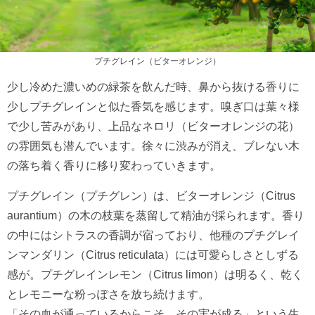
プチグレイン（ビターオレンジ）
少し冷めた濃いめの緑茶を飲んだ時、鼻から抜ける香りに
少しプチグレインと似た香気を感じます。嗅ぎ口は葉々様
で少し苦みがあり、上品なネロリ（ビターオレンジの花）
の雰囲気も潜んでいます。徐々に渋みが消え、ブレない木
の落ち着く香りに移り変わっていきます。
プチグレイン（プチグレン）は、ビターオレンジ（Citrus
aurantium）の木の枝葉を蒸留して精油が採られます。香り
の中にはシトラスの香調が宿っており、他種のプチグレイ
ンマンダリン（Citrus reticulata）には可愛らしさとしずる
感が。プチグレインレモン（Citrus limon）は明るく、乾く
とレモニーな粉っぽさを放ち続けます。
「その血が通っているからこそ、その実が成る」という生