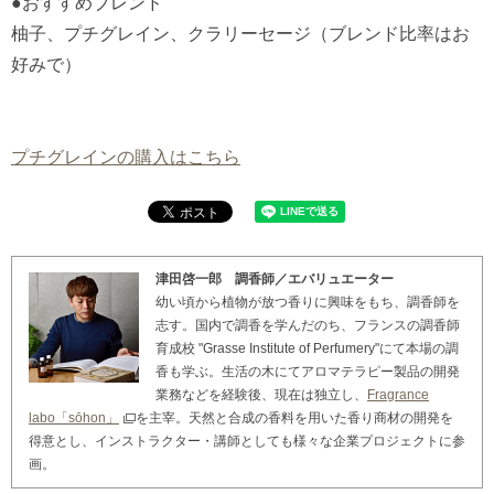
●おすすめブレンド
柚子、プチグレイン、クラリーセージ（ブレンド比率はお
好みで）
プチグレインの購入はこちら
津田啓一郎 調香師／エバリュエーター
幼い頃から植物が放つ香りに興味をもち、調香師を
志す。国内で調香を学んだのち、フランスの調香師
育成校 "Grasse Institute of Perfumery"にて本場の調
香も学ぶ。生活の木にてアロマテラピー製品の開発
業務などを経験後、現在は独立し、
Fragrance
labo「sōhon」
を主宰。天然と合成の香料を用いた香り商材の開発を
得意とし、インストラクター・講師としても様々な企業プロジェクトに参
画。