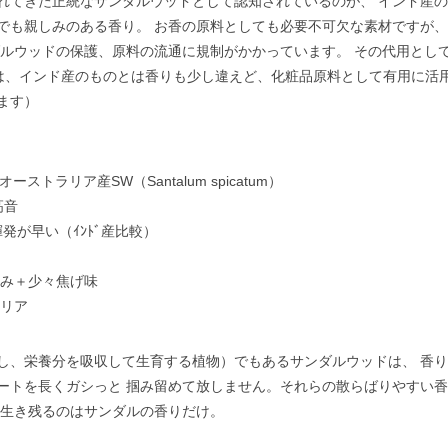
きた正統なサンダルウッドとして認知されているのが、 インド産のサンダル
でも親しみのある香り。 お香の原料としても必要不可欠な素材ですが
ダルウッドの保護、原料の流通に規制がかかっています。 その代用とし
catum）は、インド産のものとは香りも少し違えど、化粧品原料として有用に
ます）
オーストラリア産SW（Santalum spicatum）
音
発が早い（ｲﾝﾄﾞ産比較）
少々焦げ味
リア
し、栄養分を吸収して生育する植物）でもあるサンダルウッドは、 香
ートを長くガシっと 掴み留めて放しません。それらの散らばりやすい
、生き残るのはサンダルの香りだけ。