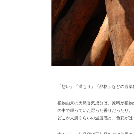
「想い」「温もり」「品格」などの言葉
植物由来の天然香気成分は、原料が植物
の中で眠っていた湿った香りだったり。
どこか人肌くらいの温度感と、色彩がは