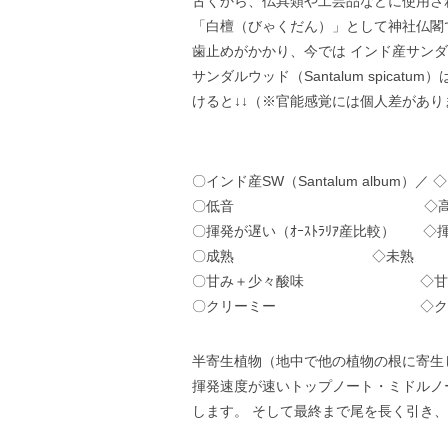
古くから、仏具類や工芸品などに使用されて
「白檀（びゃくだん）」として神社仏閣
歯止めがかかり、今では インド産サン
サンダルウッド（Santalum spi
けると↓↓（※官能感覚には個人差があり
〇インド産SW（Santalum album）／ ◇
〇低音 ◇高
〇揮発が遅い（ｵｰｽﾄﾗﾘｱ産比較） ◇揮
〇成熟 ◇未熟
〇甘み＋少々酸味 ◇甘み＋
〇クリーミー ◇ク
半寄生植物（地中で他の植物の根に寄生
揮発速度が速いトップノート・ミドルノ
します。 そして最終まで尾を長く引き