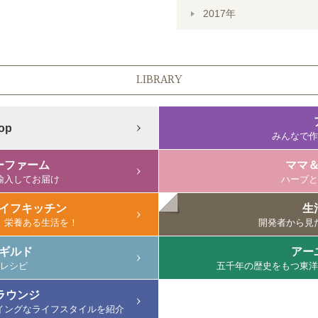
2017年
LIBRARY
Top
みんなで作
ーファーム
ママ
輸入してお届け
ハーブと
イフキッチン
生
、栄養ある生活を！
開発者から見
ギルド
アー
レシピ
五千年の歴史をもつ東洋
ラウンジ
イングなライフスタイルを紹介