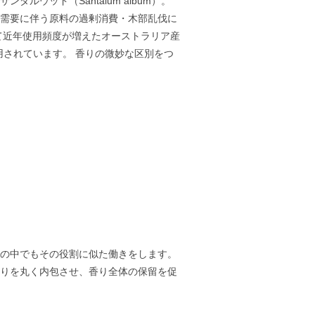
ウッド（Santalum album）。
、需要に伴う原料の過剰消費・木部乱伐に
て近年使用頻度が増えたオーストラリア産
活用されています。 香りの微妙な区別をつ
りの中でもその役割に似た働きをします。
香りを丸く内包させ、香り全体の保留を促