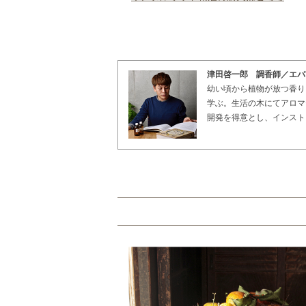
津田啓一郎 調香師／エバ
幼い頃から植物が放つ香りに興味
学ぶ。生活の木にてアロマ
開発を得意とし、インスト