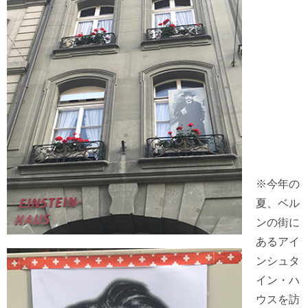
※今年の
夏、ベル
ンの街に
あるアイ
ンシュタ
イン・ハ
ウスを訪