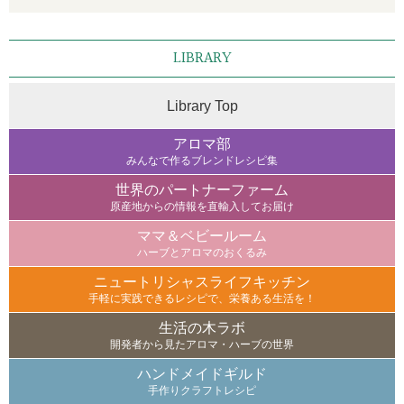
LIBRARY
Library Top
アロマ部
みんなで作るブレンドレシピ集
世界のパートナーファーム
原産地からの情報を直輸入してお届け
ママ＆ベビールーム
ハーブとアロマのおくるみ
ニュートリシャスライフキッチン
手軽に実践できるレシピで、栄養ある生活を！
生活の木ラボ
開発者から見たアロマ・ハーブの世界
ハンドメイドギルド
手作りクラフトレシピ