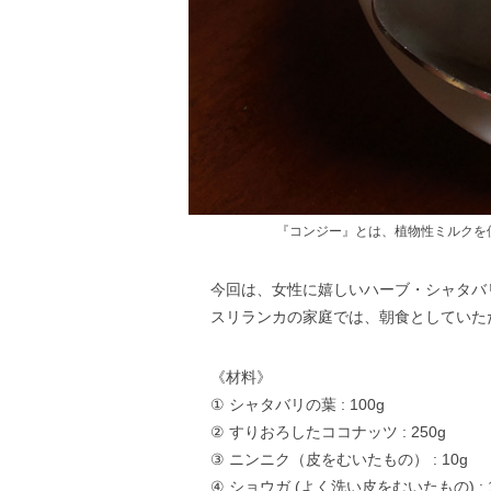
『コンジー』とは、植物性ミルクを
今回は、女性に嬉しいハーブ・シャタバ
スリランカの家庭では、朝食としていた
《材料》
① シャタバリの葉 : 100g
② すりおろしたココナッツ : 250g
③ ニンニク（皮をむいたもの） : 10g
④ ショウガ (よく洗い皮をむいたもの) : 1