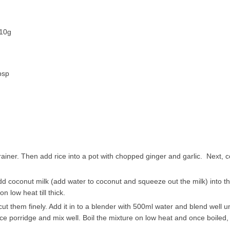
 10g
bsp
trainer. Then add rice into a pot with chopped ginger and garlic. Next, 
add coconut milk (add water to coconut and squeeze out the milk) into 
on low heat till thick.
 them finely. Add it in to a blender with 500ml water and blend well unt
ice porridge and mix well. Boil the mixture on low heat and once boiled,