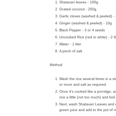
Shatavari leaves - 100g
Grated coconut - 250g
Garlic cloves (washed & peeled) -
Ginger (washed & peeled) - 10g
Black Pepper - 3 or 4 seeds
Uncooked Rice (red or white) - 2 t
Water - 1 liter
A pinch of salt
Method:
Wash the rice several times in a s
or more and salt as required.
Once it's cooked like a porridge, 
rice a little (not too much) and boil 
Next, wash Shatavari Leaves and cut
green juice and add to the pot of r