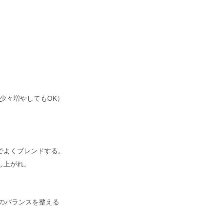
少々増やしてもOK）
でよくブレンドする。
し上がれ。
のバランスを整える