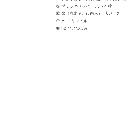
⑤ ブラックペッパー : 3 ~ 4 粒
⑥ 米（赤米または白米）: 大さじ2
⑦ 水 : 1リットル
⑧ 塩: ひとつまみ