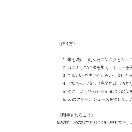
《作り方》
米を洗い、刻んだニンニクとショ
ココナッツに水を加え、ミルクを
ご飯がお粥状にやわらかく炊けたら
ご飯を少し潰し（完全に潰し過ぎ
次に、よく洗ったシャタバリの葉を
5. のグリーンジュースを濾して
《期待されること》
抗酸性（胃の酸性を打ち消し中和する）