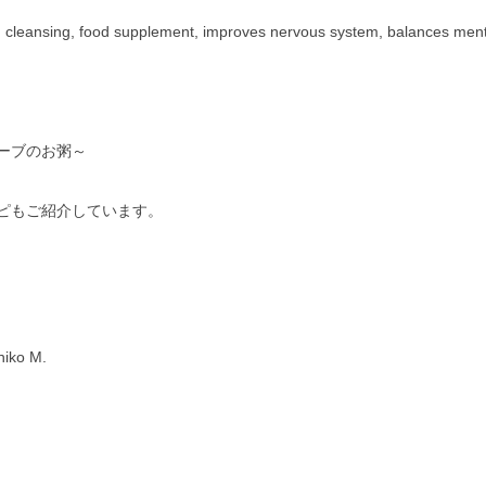
ood cleansing, food supplement, improves nervous system, balances ment
ーブのお粥～
ピもご紹介しています。
shiko M.