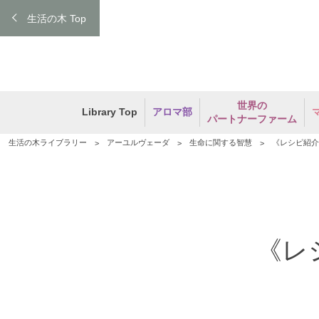
生活の木 Top
世界の
Library Top
アロマ部
パートナーファーム
生活の木ライブラリー
アーユルヴェーダ
生命に関する智慧
《レシピ紹介
《レ