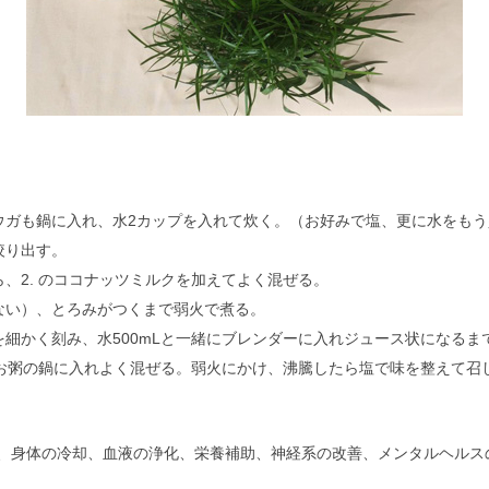
ウガも鍋に入れ、水2カップを入れて炊く。（お好みで塩、更に水をもう
絞り出す。
、2. のココナッツミルクを加えてよく混ぜる。
ない）、とろみがつくまで弱火で煮る。
細かく刻み、水500mLと一緒にブレンダーに入れジュース状になるま
、お粥の鍋に入れよく混ぜる。弱火にかけ、沸騰したら塩で味を整えて召
、身体の冷却、血液の浄化、栄養補助、神経系の改善、メンタルヘルス