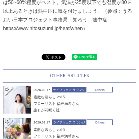
は50~60%程度がベスト。気温が25度以下でも湿度が80％
以上あるときは熱中症に気を付けましょう。（参照：
うる
おい日本プロジェクト事務局 知ろう！熱中症
https://www.hitosuzumi.jp/heat/when）
OTHER ARTICLES
2026.03.17
ライフウェア ラウンジ
Others
素敵な暮らし vol.5
フローリスト 福寿満希さん
誰もが花咲く社...
2026.03.17
ライフウェア ラウンジ
Others
素敵な暮らし vol.5
フローリスト 福寿満希さん