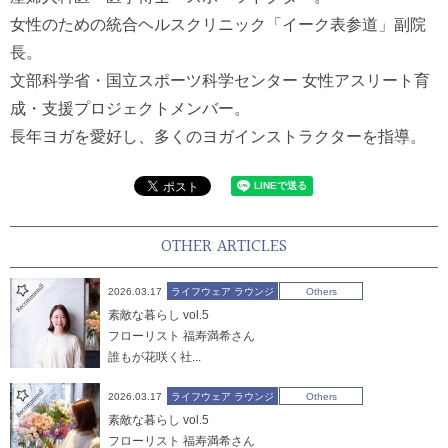
女性のための統合ヘルスクリニック「イーク表参道」副院
長。
文部科学省・国立スポーツ科学センター 女性アスリート育
成・支援プロジェクトメンバー。
長年ヨガを愛好し、多くのヨガインストラクターを指導。
OTHER ARTICLES
2026.03.17
ライフウェア ラウンジ
Others
素敵な暮らし vol.5
フローリスト 福寿満希さん
誰もが花咲く社...
2026.03.17
ライフウェア ラウンジ
Others
素敵な暮らし vol.5
フローリスト 福寿満希さん