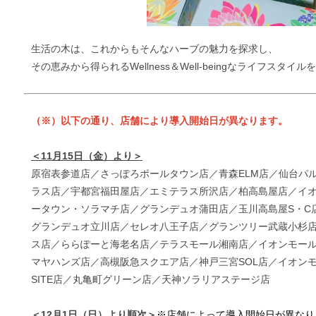
生活の木は、これからもそんなハーブの魅力を探求し、
その恵みから得られるWellness＆Well-beingなライフスタ
（※）以下の通り、店舗により導入開始日が異なります。
＜11月15日（金）より＞
原宿表参道店／さっぽろポールタウン店／青森ELM店／仙台パ
ラス店／
宇都宮福田屋店／
エミテラス所沢店／
柏高島屋店／
イ
ータウン・ソラマチ店／グランデュオ蒲田店／玉川高島屋S・C店
グランデュオ立川店／セレオ八王子店／グランツリー武蔵小杉
ス店／ららぽーと海老名店／テラスモール湘南店／イオンモー
マヤハンズ店／高槻阪急スクエア店／神戸三宮SOL店／イオンモ
SITE店／丸亀町グリーン店／天神ソラリアステージ店
＜12月1日（日）より順次＞
※店舗によって導入開始日が異なり