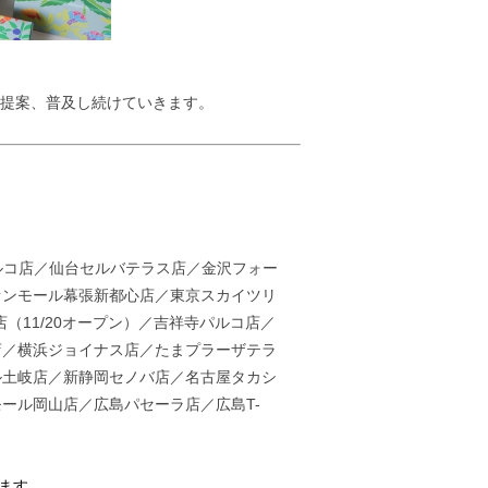
イルを提案、普及し続けていきます。
ルコ店／仙台セルバテラス店／金沢フォー
オンモール幕張新都心店／東京スカイツリ
（11/20オープン）／吉祥寺パルコ店／
店／横浜ジョイナス店／たまプラーザテラ
ル土岐店／新静岡セノバ店／名古屋タカシ
ール岡山店／広島パセーラ店／広島T-
ます。