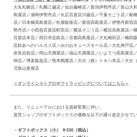
大丸札幌店／札幌三越店／仙台藤崎店／新潟伊勢丹店／富山大
島屋店／浦和伊勢丹店／丸広百貨店川越店／千葉そごう店／船
店／日本橋高島屋店／松屋銀座店／新宿高島屋店／伊勢丹新宿
勢丹店／小田急百貨店町田店／横浜そごう店／横浜高島屋店／
百貨店本店／四日市近鉄店／京都高島屋店／大丸梅田店／梅田
近鉄あべのハルカス店／
みのおキューズモール店／
大丸神戸店
奈良近鉄店／岡山天満屋店／福山天満屋店／いよてつ高島屋店
神店／博多阪急店／熊本鶴屋店／大分（株）トキハ本店／大分
児島山形屋店
＜オンラインストアのギフトラッピングについてはこちら＞
また、リニューアルにおける資材変更に伴い、
直営ショップのギフトボックスの価格を以下の通り改定させて
・ギフトボックス（小） ￥330（税込）