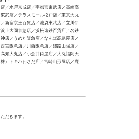
和店／水戸京成店／宇都宮東武店／高崎高
橋東武店／
テラスモール松戸店／
東京大丸
店／新宿京王百貨店／池袋東武店／立川伊
横浜上大岡京急店／浜松遠鉄百貨店／名鉄
阪神店／うめだ阪急店／なんば高島屋店／
／西宮阪急店／川西阪急店／姫路山陽店／
／高知大丸店／小倉井筒屋店／大丸福岡天
（株）トキハわさだ店／宮崎山形屋店／鹿
いただきます。