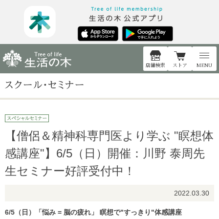
店舗検索
ストア
MENU
【僧侶＆精神科専門医より学ぶ "瞑想体
感講座"】6/5（日）開催：川野 泰周先
生セミナー好評受付中！
2022.03.30
6/5（日）「悩み = 脳の疲れ」 瞑想で"すっきり"体感講座