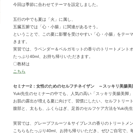
今回は季節に合わせてテーマを設定しました。
五行の中でも夏は「火」に属し、
五臓五腑では「心・小腸」に関連があるそう。
ということで、この夏に影響を受けやすい「心・小腸」をテー
きます。
実習では、ラベンダー＆ベルガモットの香りのトリートメント
たっぷり40ml、お持ち帰りいただきます。
〇教材は
こちら
セミナー2：女性のためのセルフチネイザン ～スッキリ美腸美
Yuki先生のセミナーの中でも、人気の高い「スッキリ美腸美脚
お肌の露出が増える夏に向けて、習慣にしたい、セルフトリー
腹部と、太もも、ふくらはぎ、足首のセルフケア方法をYuki先
実習では、グレープフルーツ＆サイプレスの香りのトリートメ
こちらもたっぷり40ml、お持ち帰りいただき、ぜひご自宅で、