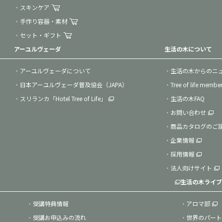
スキンケア
手作り容器・素材
セット・ギフト
アーユルヴェーダ
生活の木について
アーユルヴェーダについて
生活の木からのニ
日本アーユルヴェーダ普及協会（JAPA）
Tree of life membe
スリランカ「Hotel Tree of Life」
生活の木FAQ
お問い合わせ
商品カタログのご
企業情報
採用情報
法人向けサイト
生活の木ライブ
受講特典情報
アロマ部
受講お申込みの流れ
世界のパート