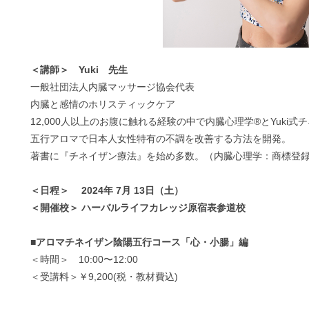
＜講師＞ Yuki 先生
一般社団法人内臓マッサージ協会代表
内臓と感情のホリスティックケア
12,000人以上のお腹に触れる経験の中で内臓心理学®とYuki式
五行アロマで日本人女性特有の不調を改善する方法を開発。
著書に『チネイザン療法』を始め多数。（内臓心理学：商標登録第6
＜日程＞ 2024年 7月 13日（土）
＜開催校＞ ハーバルライフカレッジ原宿表参道校
■アロマチネイザン陰陽五行コース「心・小腸」編
＜時間＞ 10:00〜12:00
＜受講料＞￥9,200(税・教材費込)