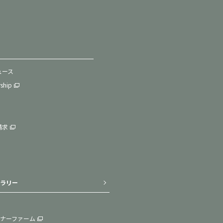
ュース
rship
請求
ラリー
ナーファーム