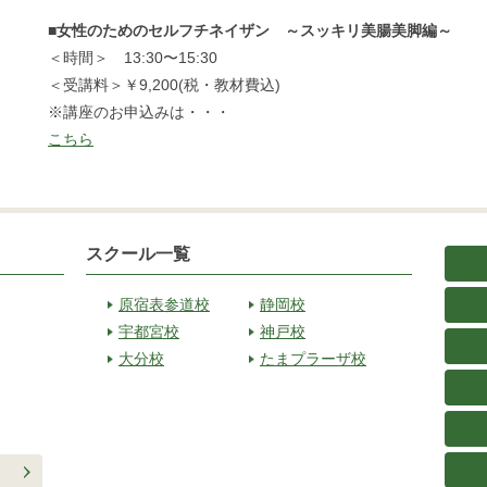
■女性のためのセルフチネイザン ～スッキリ美腸美脚編～
＜時間＞ 13:30〜15:30
＜受講料＞￥9,200(税・教材費込)
※講座のお申込みは・・・
こちら
スクール一覧
原宿表参道校
静岡校
宇都宮校
神戸校
大分校
たまプラーザ校