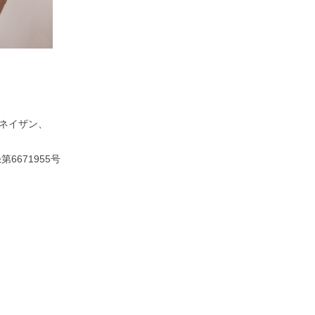
チネイザン、
671955号