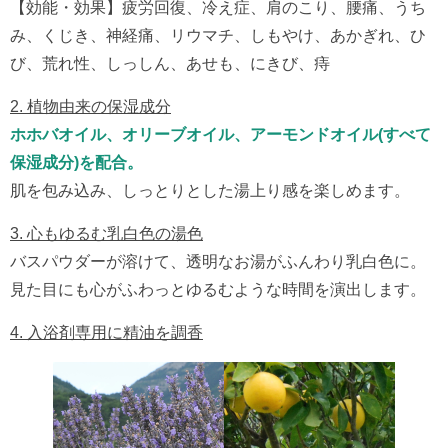
【効能・効果】疲労回復、冷え症、肩のこり、腰痛、うち
み、くじき、神経痛、リウマチ、しもやけ、あかぎれ、ひ
び、荒れ性、しっしん、あせも、にきび、痔
2. 植物由来の保湿成分
ホホバオイル、オリーブオイル、アーモンドオイル(すべて
保湿成分)を配合。
肌を包み込み、しっとりとした湯上り感を楽しめます。
3. 心もゆるむ乳白色の湯色
バスパウダーが溶けて、透明なお湯がふんわり乳白色に。
見た目にも心がふわっとゆるむような時間を演出します。
4. 入浴剤専用に精油を調香