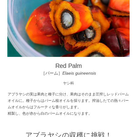
Red Palm
［パーム］
Elaeis guineensis
ヤシ科
アブラヤシの実は果肉と種子に分け、果肉はそのまま圧搾しレッドパーム
オイルに。種子からはパーム核オイルを採ります。搾油したての熱々パー
ムオイルからはフルーティな香りがします。
精製し、色が赤から白のパームオイルになります。
アブラヤシの収穫に挑戦！