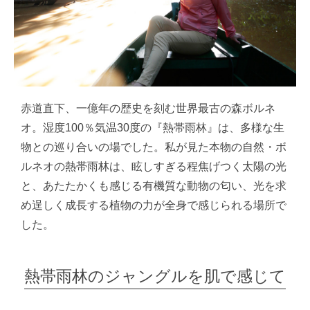
赤道直下、一億年の歴史を刻む世界最古の森ボルネ
オ。湿度100％気温30度の『熱帯雨林』は、多様な生
物との巡り合いの場でした。私が見た本物の自然・ボ
ルネオの熱帯雨林は、眩しすぎる程焦げつく太陽の光
と、あたたかくも感じる有機質な動物の匂い、光を求
め逞しく成長する植物の力が全身で感じられる場所で
した。
熱帯雨林のジャングルを肌で感じて