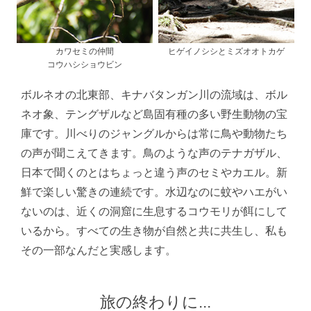
カワセミの仲間
ヒゲイノシシとミズオオトカゲ
コウハシショウビン
ボルネオの北東部、キナバタンガン川の流域は、ボル
ネオ象、テングザルなど島固有種の多い野生動物の宝
庫です。川べりのジャングルからは常に鳥や動物たち
の声が聞こえてきます。鳥のような声のテナガザル、
日本で聞くのとはちょっと違う声のセミやカエル。新
鮮で楽しい驚きの連続です。水辺なのに蚊やハエがい
ないのは、近くの洞窟に生息するコウモリが餌にして
いるから。すべての生き物が自然と共に共生し、私も
その一部なんだと実感します。
旅の終わりに...