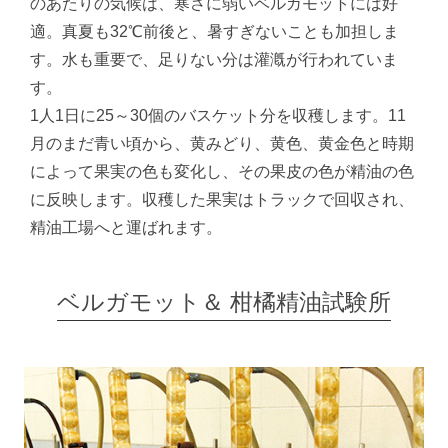
のあたりの気候は、寒さに弱いベルガモットには好
適。真夏も32℃前後と、暑すぎないことも加担しま
す。水も重要で、足りない分は灌漑が行われていま
す。
1人1日に25～30個のバスケット分を収穫します。11
月のまだ青い頃から、黄みどり、黄色、黄金色と時期
によって果実の色も変化し、その果皮の色が精油の色
に反映します。収穫した果実はトラックで回収され、
精油工場へと運ばれます。
ベルガモット＆ 柑橘精油試験所