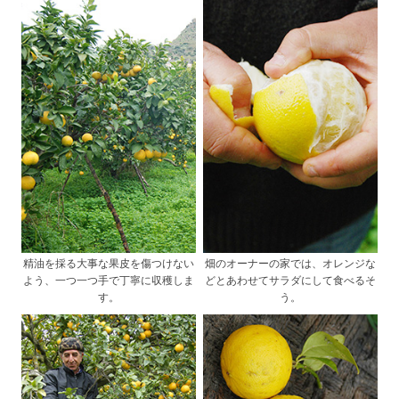
精油を採る大事な果皮を傷つけない
畑のオーナーの家では、オレンジな
よう、一つ一つ手で丁寧に収穫しま
どとあわせてサラダにして食べるそ
す。
う。