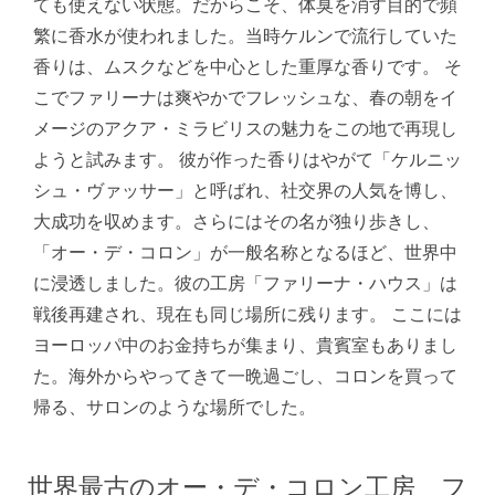
ても使えない状態。だからこそ、体臭を消す目的で頻
繁に香水が使われました。当時ケルンで流行していた
香りは、ムスクなどを中心とした重厚な香りです。 そ
こでファリーナは爽やかでフレッシュな、春の朝をイ
メージのアクア・ミラビリスの魅力をこの地で再現し
ようと試みます。 彼が作った香りはやがて「ケルニッ
シュ・ヴァッサー」と呼ばれ、社交界の人気を博し、
大成功を収めます。さらにはその名が独り歩きし、
「オー・デ・コロン」が一般名称となるほど、世界中
に浸透しました。彼の工房「ファリーナ・ハウス」は
戦後再建され、現在も同じ場所に残ります。 ここには
ヨーロッパ中のお金持ちが集まり、貴賓室もありまし
た。海外からやってきて一晩過ごし、コロンを買って
帰る、サロンのような場所でした。
世界最古のオー・デ・コロン工房 フ