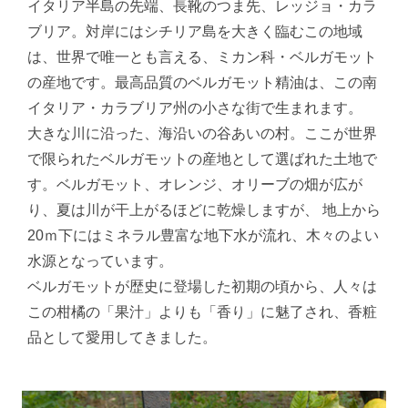
イタリア半島の先端、長靴のつま先、レッジョ・カラ
ブリア。対岸にはシチリア島を大きく臨むこの地域
は、世界で唯一とも言える、ミカン科・ベルガモット
の産地です。最高品質のベルガモット精油は、この南
イタリア・カラブリア州の小さな街で生まれます。
大きな川に沿った、海沿いの谷あいの村。ここが世界
で限られたベルガモットの産地として選ばれた土地で
す。ベルガモット、オレンジ、オリーブの畑が広が
り、夏は川が干上がるほどに乾燥しますが、 地上から
20ｍ下にはミネラル豊富な地下水が流れ、木々のよい
水源となっています。
ベルガモットが歴史に登場した初期の頃から、人々は
この柑橘の「果汁」よりも「香り」に魅了され、香粧
品として愛用してきました。