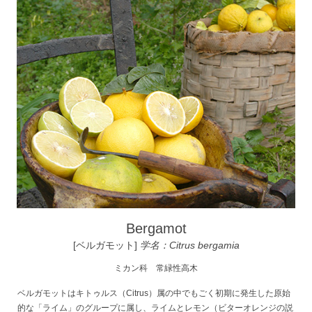
Bergamot
[ベルガモット]
学名：Citrus bergamia
ミカン科 常緑性高木
ベルガモットはキトゥルス（Citrus）属の中でもごく初期に発生した原始
的な「ライム」のグループに属し、ライムとレモン（ビターオレンジの説