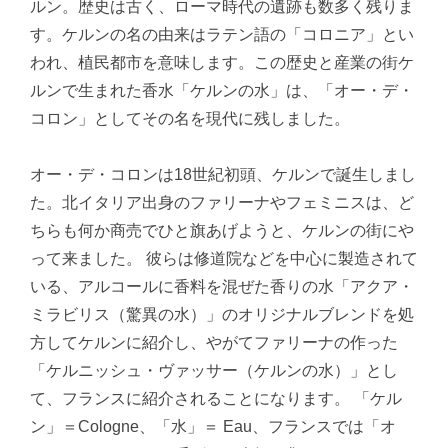
ルン。歴史は古く、ローマ時代の遺跡も数多く残りま
す。ケルンの名の由来はラテン語の「コロニア」とい
われ、植民都市を意味します。この歴史と産業の街ケ
ルンで生まれた香水「ケルンの水」は、「オー・デ・
コロン」としてその名を現代に残しました。
オー・デ・コロンは18世紀初頭、ケルンで誕生しまし
た。北イタリア出身のファリーナやフェミニスは、ど
ちらも何か商売でひと旗あげようと、ケルンの街にや
って来ました。 彼らは修道院などを中心に製造されて
いる、アルコールに香料を混ぜた香りの水「アクア・
ミラビリス（驚異の水）」のオリジナルブレンドを処
方してケルンに紹介し、やがてファリーナの作った
「ケルニッシュ・ヴァッサー（ケルンの水）」とし
て、フランスに紹介されることになります。 「ケル
ン」＝Cologne、「水」＝ Eau、フランスでは「オ