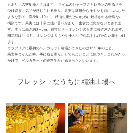
もあり）の交配種とされます。 ライムのシャープさとレモンの明るさを
受け継ぎ、気品が感じられる香り。果実は球形から洋ナシを縦につぶした
ような形で、直径8～10cm。 精油生産だけのために栽培される特殊な柑
橘類です。果実には非常に強い苦味があり、生食には向かないとされま
す。木々は高さ約3～5ｍ。通常ビターオレンジの台木に接ぎ木されます。
開花期は4～5月。オレンジよりもやや小ぶりで丸みをおびた白い花をつけ
ます。
カラブリアに最初のベルガモット農場ができたのは1650年のこと。
果実をつかんだ時、手に残る香りがとてもよいことに気づき、これがきっ
かけで、ベルガモットの香料生産が始まったといいます。
フレッシュなうちに精油工場へ