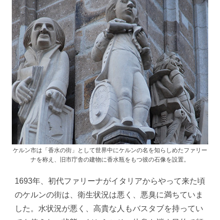
ケルン市は「香水の街」として世界中にケルンの名を知らしめたファリー
ナを称え、旧市庁舎の建物に香水瓶をもつ彼の石像を設置。
1693年、初代ファリーナがイタリアからやって来た頃
のケルンの街は、衛生状況は悪く、悪臭に満ちていま
した。水状況が悪く、高貴な人もバスタブを持ってい