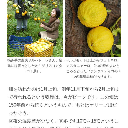
摘み手の農夫サルバトーレさん。足
ベルガモットは上からフェミネロ、
元には青々としたオキザリス（カタ
カスタニャーロ、2つの種のよいと
バミ属）。
ころをとったファンタスティコの3
つの栽培品種があります。
畑を訪ねたのは1月上旬。例年11月下旬から2月上旬ま
で行われるという収穫は、今がピークです。この畑は
150年前から続くというもので、もとはオリーブ畑だ
ったそう。
昼夜の温度差が少なく、真冬でも10℃～15℃というこ