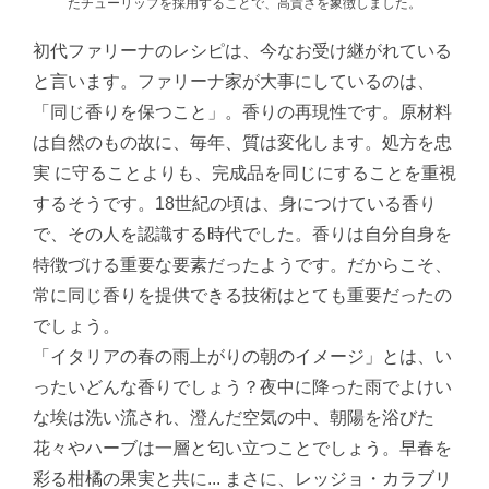
たチューリップを採用することで、高貴さを象徴しました。
初代ファリーナのレシピは、今なお受け継がれている
と言います。ファリーナ家が大事にしているのは、
「同じ香りを保つこと」。香りの再現性です。原材料
は自然のもの故に、毎年、質は変化します。処方を忠
実 に守ることよりも、完成品を同じにすることを重視
するそうです。18世紀の頃は、身につけている香り
で、その人を認識する時代でした。香りは自分自身を
特徴づける重要な要素だったようです。だからこそ、
常に同じ香りを提供できる技術はとても重要だったの
でしょう。
「イタリアの春の雨上がりの朝のイメージ」とは、い
ったいどんな香りでしょう？夜中に降った雨でよけい
な埃は洗い流され、澄んだ空気の中、朝陽を浴びた
花々やハーブは一層と匂い立つことでしょう。早春を
彩る柑橘の果実と共に... まさに、レッジョ・カラブリ