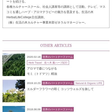
ートを続ける。
各種カルチャースクール、社会人講座等の講師として活動。テレビ、マス
コミを通しハーブ・アロマテラピーの魅力を普及する。生活の木
HerbalLifeCollege主任講師。
（株）生活の木カルチャー事業本部ゼネラルマネージャー。
OTHER ARTICLES
2020.02.18
世界のパートナーファーム
Herb Travel 佐々木 薫ハーブ紀行
アロマで森につながる
モミ（トドマツ）精油
2019.10.23
世界のパートナーファーム
Natural & Organic LIFE
エルダーフラワーの咲く コッツウォルズを旅して
2018.08.09
世界のパートナーファーム