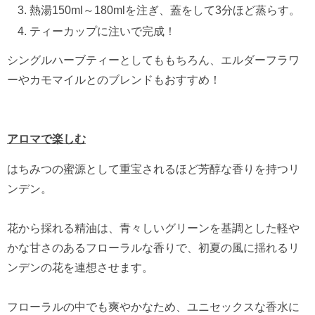
熱湯
150ml
～
180ml
を注ぎ、蓋をして
3
分ほど蒸らす。
ティーカップに注いで完成！
シングルハーブティーとしてももちろん、エルダーフラワ
ーやカモマイルとのブレンドもおすすめ！
アロマで楽しむ
はちみつの蜜源として重宝されるほど芳醇な香りを持つリ
ンデン。
花から採れる精油は、青々しいグリーンを基調とした軽や
かな甘さのあるフローラルな香りで、初夏の風に揺れるリ
ンデンの花を連想させます。
フローラルの中でも爽やかなため、ユニセックスな香水に