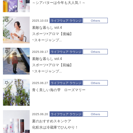
～シアバターは今年も大人気！～
2025.10.03
ライフウェア ラウンジ
Others
素敵な暮らし vol.4
スポーツ×アロマ【後編】
~スキージャンプ...
2025.09.17
ライフウェア ラウンジ
Others
素敵な暮らし vol.4
スポーツ×アロマ【前編】
~スキージャンプ...
2025.06.27
ライフウェア ラウンジ
Others
青く美しい海の雫 ローズマリー
2025.06.20
ライフウェア ラウンジ
Others
夏のおすすめスキンケア
化粧水は冷蔵庫でひんやり！