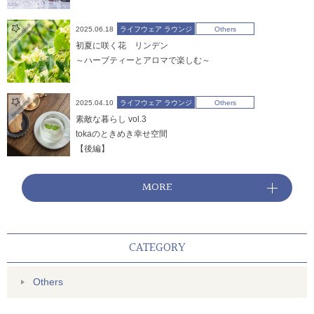
2025.06.18
ライフウェア ラウンジ
Others
初夏に咲く花 リンデン
～ハーブティーとアロマで楽しむ～
2025.04.10
ライフウェア ラウンジ
Others
素敵な暮らし vol.3
tokaのときめき幸せ空間
【後編】
MORE
CATEGORY
Others